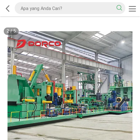
2
/
5