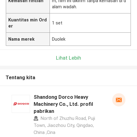
Kemasan rincian
m, film ini dikirim tanpa kemasan di d
alam wadah.
Kuantitas min Ord
1 set
er
Nama merek
Duolek
Lihat Lebih
Tentang kita
Shandong Dorco Heavy
Machinery Co., Ltd. profil
pabrikan
North of Zhuzhu Road, Puji
Town, Jiaozhou City, Qingdao,
China ,Cina