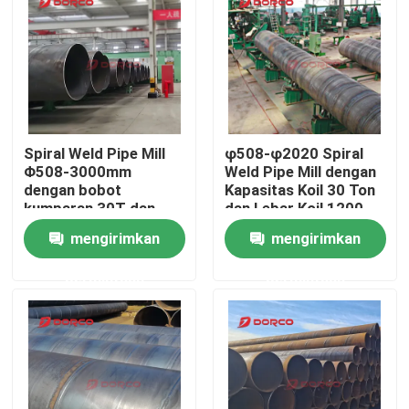
Tentang kita
Wisata pabrik
Spiral Weld Pipe Mill
φ508-φ2020 Spiral
Kontrol kualitas
Φ508-3000mm
Weld Pipe Mill dengan
dengan bobot
Kapasitas Koil 30 Ton
kumparan 30T dan
dan Lebar Koil 1200-
Hubungi kami
24*200m2 Area untuk
2000mm
mengirimkan
mengirimkan
Manufaktur pipa
berkualitas tinggi
permintaan
permintaan
Berita
Semua Kasus
blog