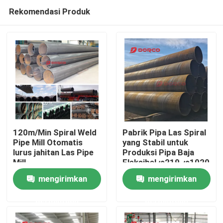
Rekomendasi Produk
120m/Min Spiral Weld
Pabrik Pipa Las Spiral
Pipe Mill Otomatis
yang Stabil untuk
lurus jahitan Las Pipe
Produksi Pipa Baja
Rumah
Mill
Fleksibel φ219-φ1020
mengirimkan
mengirimkan
Produk
permintaan
permintaan
Video