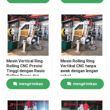
Tinggi untuk Ring
permintaan
permintaan
Diameter Luar 160-
Tentang kita
1300mm
Wisata pabrik
Kontrol kualitas
Hubungi kami
Mesin Vertical Ring
Mesin Rolling Ring
Rolling CNC Presisi
Vertikal CNC tanpa
Tinggi dengan Rasio
awak dengan lengan
Rolling Besar dan
robot
Berita
Kontrol Hidrolik CNC
pengisian/pengungsian
mengirimkan
mengirimkan
untuk Cincin Kompleks
untuk Rolling Batch
Semua Kasus
permintaan
permintaan
blog