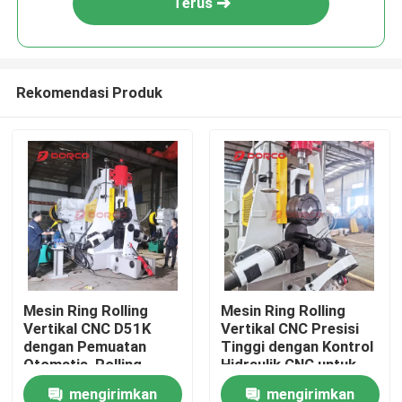
Terus
Rekomendasi Produk
Rumah
Mesin Ring Rolling
Mesin Ring Rolling
Vertikal CNC D51K
Vertikal CNC Presisi
Produk
dengan Pemuatan
Tinggi dengan Kontrol
Otomatis, Rolling,
Hidraulik CNC untuk
Pembongkaran, dan
Ring Diameter Luar
mengirimkan
mengirimkan
Video
Sistem CNC Presisi
160-1300mm