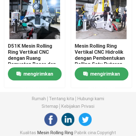
Quote request suatu
Mesin Rolling Ring
D51K Mesin Rolling
Mesin Rolling Ring
Ring Vertikal CNC
Vertikal CNC Hidrolik
Mesin Rolling Ring Vertikal
dengan Ruang
dengan Pembentukan
Pemuatan Besar dan
Rolling Satu Putaran
Kompatibilitas Lengan
dan Operasi Tanpa
Mesin Rolling Ring Horisontal
mengirimkan
mengirimkan
Robot untuk Produksi
Pengemudi untuk
Otomatis
Cincin Presisi
permintaan
permintaan
Pabrik pipa las spiral
Rumah
Tentang kita
Hubungi kami
Sitemap
Kebijakan Privasi
Pengepres Sekrup Tempa
Kualitas
Mesin Rolling Ring
Pabrik cina.Copyright