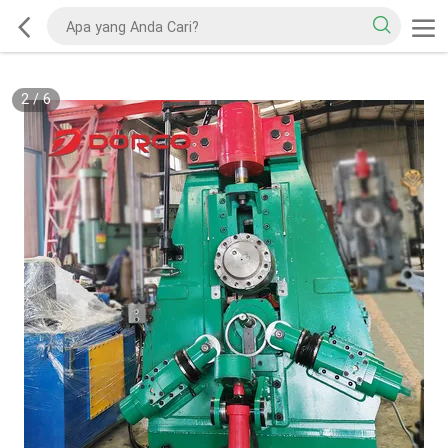
2
/
6